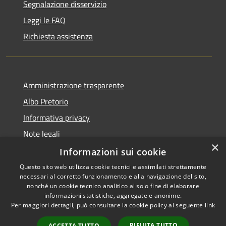
Segnalazione disservizio
Leggi le FAQ
Richiesta assistenza
Amministrazione trasparente
Albo Pretorio
Informativa privacy
Note legali
×
Dichiarazione di accessibilità
Informazioni sui cookie
Questo sito web utilizza cookie tecnici e assimilati strettamente
necessari al corretto funzionamento e alla navigazione del sito,
nonché un cookie tecnico analitico al solo fine di elaborare
informazioni statistiche, aggregate e anonime.
RSS
Copyright © 2026 • Comune di
Per maggiori dettagli, può consultare la cookie policy al seguente
link
Accessibilità
Siderno • Powered by
Privacy
Municipium
Accesso
•
RIFIUTA TUTTO
ACCETTA TUTTO