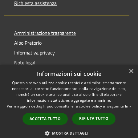
Richiesta assistenza
Amministrazione trasparente
Albo Pretorio
Informativa privacy
Note legali
×
Dichiarazione di accessibilità
Informazioni sui cookie
Questo sito web utilizza cookie tecnici e assimilati strettamente
necessari al corretto funzionamento e alla navigazione del sito,
nonché un cookie tecnico analitico al solo fine di elaborare
informazioni statistiche, aggregate e anonime.
RSS
Copyright © 2026 • Comune di
Per maggiori dettagli, può consultare la cookie policy al seguente
link
Accessibilità
Siderno • Powered by
Privacy
Municipium
Accesso
•
RIFIUTA TUTTO
ACCETTA TUTTO
Cookie
redazione
Mappa del sito
MOSTRA DETTAGLI