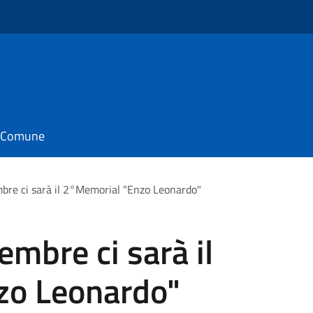
il Comune
re ci sarà il 2°Memorial "Enzo Leonardo"
mbre ci sarà il
zo Leonardo"