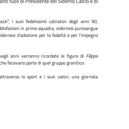
rtanti ruoli di Presidente del Siderno Calcio e di
zi", i suoi fedelissimi calciatori degli anni 90,
oddisfazioni in prima squadra; sidernesi purosangue
sidernesi d'adozione per la fedeltà e per l'impegno
egli anni verranno ricordate le figure di
Filippo
che facevano parte di quel gruppo granitico.
attraverso lo sport e i suoi valori, una giornata