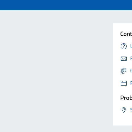
Cont
Prob