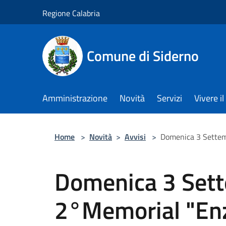
Salta al contenuto principale
Regione Calabria
Comune di Siderno
Amministrazione
Novità
Servizi
Vivere 
Home
>
Novità
>
Avvisi
>
Domenica 3 Settemb
Domenica 3 Sette
2°Memorial "En