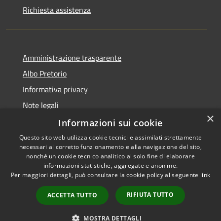
Richiesta assistenza
Amministrazione trasparente
Albo Pretorio
Informativa privacy
Note legali
×
Dichiarazione di accessibilità
Informazioni sui cookie
Questo sito web utilizza cookie tecnici e assimilati strettamente
necessari al corretto funzionamento e alla navigazione del sito,
nonché un cookie tecnico analitico al solo fine di elaborare
informazioni statistiche, aggregate e anonime.
RSS
Copyright © 2026 • Comune di
Per maggiori dettagli, può consultare la cookie policy al seguente
link
Accessibilità
Siderno • Powered by
Privacy
Municipium
Accesso
•
RIFIUTA TUTTO
ACCETTA TUTTO
Cookie
redazione
Mappa del sito
MOSTRA DETTAGLI