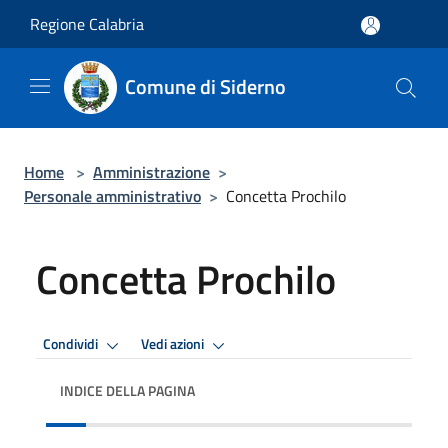
Salta al contenuto principale
Regione Calabria
Comune di Siderno
Home
>
Amministrazione
>
Personale amministrativo
>
Concetta Prochilo
Concetta Prochilo
Condividi
Vedi azioni
INDICE DELLA PAGINA