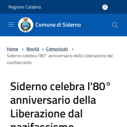
Salta al contenuto principale
Regione Calabria
Comune di Siderno
Home
>
Novità
>
Comunicati
>
Siderno celebra l'80° anniversario della Liberazione dal
nazifascismo
Siderno celebra l'80°
anniversario della
Liberazione dal
nazifascismo