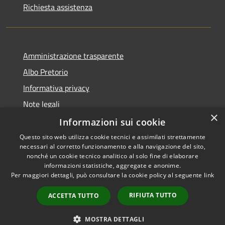
Richiesta assistenza
Amministrazione trasparente
Albo Pretorio
Informativa privacy
Note legali
×
Dichiarazione di accessibilità
Informazioni sui cookie
Questo sito web utilizza cookie tecnici e assimilati strettamente
necessari al corretto funzionamento e alla navigazione del sito,
nonché un cookie tecnico analitico al solo fine di elaborare
informazioni statistiche, aggregate e anonime.
RSS
Copyright © 2026 • Comune di
Per maggiori dettagli, può consultare la cookie policy al seguente
link
Accessibilità
Siderno • Powered by
Privacy
Municipium
Accesso
•
RIFIUTA TUTTO
ACCETTA TUTTO
Cookie
redazione
Mappa del sito
MOSTRA DETTAGLI