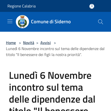
Salta al contenuto principale
Regione Calabria
Comune di Siderno
Home
>
Novità
>
Avvisi
>
Lunedì 6 Novembre incontro sul tema delle dipendenze dal
titolo "Il benessere dei figli la nostra priorità".
Lunedì 6 Novembre
incontro sul tema
delle dipendenze dal
titolo "Il benessere