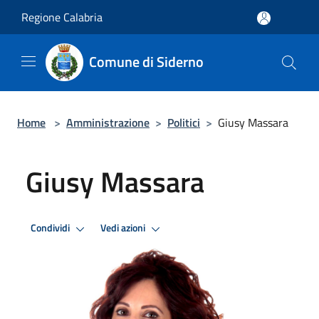
Salta al contenuto principale
Regione Calabria
Comune di Siderno
Home
>
Amministrazione
>
Politici
>
Giusy Massara
Giusy Massara
Condividi
Vedi azioni