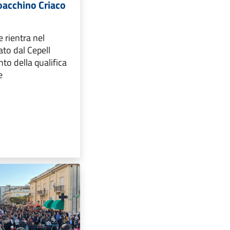
oacchino Criaco
 rientra nel
ato dal Cepell
to della qualifica
e