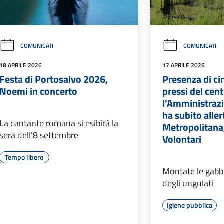
COMUNICATI
COMUNICATI
18 APRILE 2026
17 APRILE 2026
Festa di Portosalvo 2026,
Presenza di cin
Noemi in concerto
pressi del cent
l'Amministraz
ha subito aller
La cantante romana si esibirà la
Metropolitana
sera dell'8 settembre
Volontari
Tempo libero
Montate le gabbi
degli ungulati
Igiene pubblica