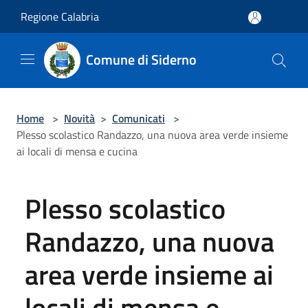
Salta al contenuto principale
Regione Calabria
Comune di Siderno
Home
>
Novità
>
Comunicati
>
Plesso scolastico Randazzo, una nuova area verde insieme
ai locali di mensa e cucina
Plesso scolastico
Randazzo, una nuova
area verde insieme ai
locali di mensa e