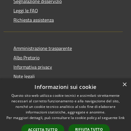
Segnalazione disservizio
Leggi le FAQ
Richiesta assistenza
Amministrazione trasparente
Albo Pretorio
Informativa privacy
Note legali
×
Dichiarazione di accessibilità
Informazioni sui cookie
Questo sito web utilizza cookie tecnici e assimilati strettamente
necessari al corretto funzionamento e alla navigazione del sito,
nonché un cookie tecnico analitico al solo fine di elaborare
informazioni statistiche, aggregate e anonime.
RSS
Copyright © 2026 • Comune di
Per maggiori dettagli, può consultare la cookie policy al seguente
link
Accessibilità
Siderno • Powered by
Privacy
Municipium
Accesso
•
RIFIUTA TUTTO
ACCETTA TUTTO