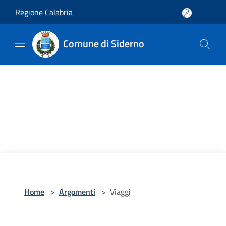
Salta al contenuto principale
Regione Calabria
Comune di Siderno
Home
>
Argomenti
>
Viaggi