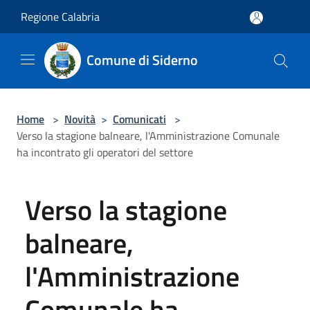
Salta al contenuto principale
Regione Calabria
Comune di Siderno
Home
>
Novità
>
Comunicati
>
Verso la stagione balneare, l'Amministrazione Comunale
ha incontrato gli operatori del settore
Verso la stagione
balneare,
l'Amministrazione
Comunale ha