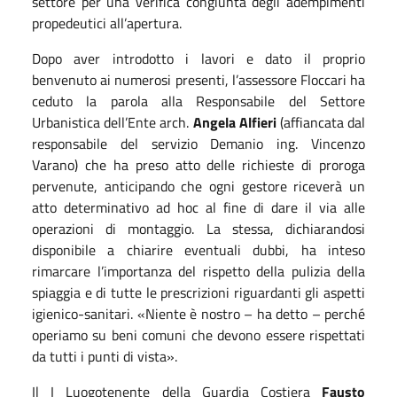
settore per una verifica congiunta degli adempimenti
propedeutici all’apertura.
Dopo aver introdotto i lavori e dato il proprio
benvenuto ai numerosi presenti, l’assessore Floccari ha
ceduto la parola alla Responsabile del Settore
Urbanistica dell’Ente arch.
Angela Alfieri
(affiancata dal
responsabile del servizio Demanio ing. Vincenzo
Varano) che ha preso atto delle richieste di proroga
pervenute, anticipando che ogni gestore riceverà un
atto determinativo ad hoc al fine di dare il via alle
operazioni di montaggio. La stessa, dichiarandosi
disponibile a chiarire eventuali dubbi, ha inteso
rimarcare l’importanza del rispetto della pulizia della
spiaggia e di tutte le prescrizioni riguardanti gli aspetti
igienico-sanitari.
«
Niente è nostro – ha detto – perché
operiamo su beni comuni che devono essere rispettati
da tutti i punti di vista
»
.
Il I Luogotenente della Guardia Costiera
Fausto