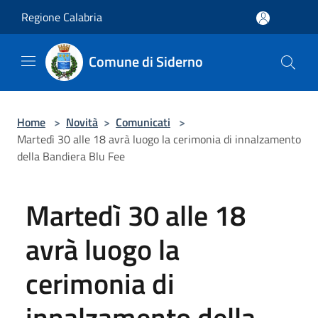
Salta al contenuto principale
Regione Calabria
Comune di Siderno
Home
>
Novità
>
Comunicati
>
Martedì 30 alle 18 avrà luogo la cerimonia di innalzamento
della Bandiera Blu Fee
Martedì 30 alle 18
avrà luogo la
cerimonia di
innalzamento della