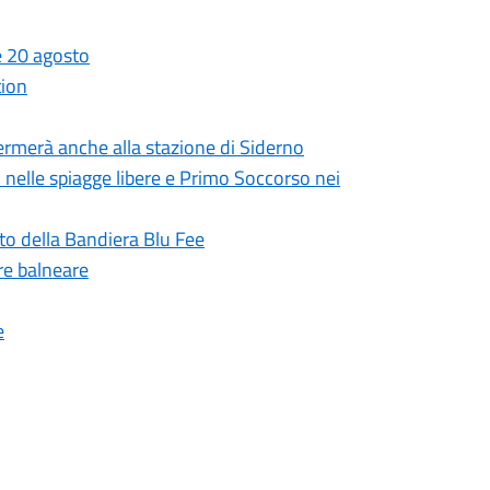
 e 20 agosto
tion
 fermerà anche alla stazione di Siderno
i nelle spiagge libere e Primo Soccorso nei
to della Bandiera Blu Fee
re balneare
e