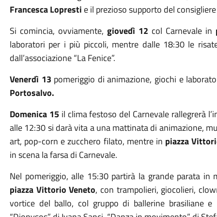
Francesca Lopresti
e il prezioso supporto del consigliere
Si comincia, ovviamente,
giovedì 12
col Carnevale in
laboratori per i più piccoli, mentre dalle 18:30 le risa
dall’associazione “La Fenice”.
Venerdì 13
pomeriggio di animazione, giochi e laboratori
Portosalvo.
Domenica 15
il clima festoso del Carnevale rallegrerà l’i
alle 12:30 si darà vita a una mattinata di animazione, mu
art, pop-corn e zucchero filato, mentre in
piazza Vittor
in scena la farsa di Carnevale.
Nel pomeriggio, alle 15:30 partirà la grande parata in
piazza Vittorio Veneto
, con trampolieri, giocolieri, clo
vortice del ballo, col gruppo di ballerine brasiliane e
“Dionysos” di Ivana Sanci, “Danza in movimento” di Stefa