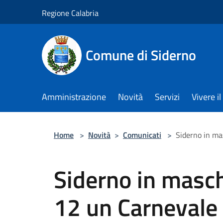
Salta al contenuto principale
Regione Calabria
Comune di Siderno
Amministrazione
Novità
Servizi
Vivere 
Home
>
Novità
>
Comunicati
>
Siderno in mas
Siderno in masch
12 un Carnevale p