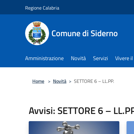
Salta al contenuto principale
Regione Calabria
Comune di Siderno
Amministrazione
Novità
Servizi
Vivere 
Home
>
Novità
>
SETTORE 6 – LL.PP.
Avvisi: SETTORE 6 – LL.PP