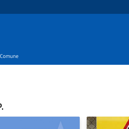
il Comune
.