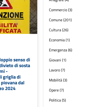
Commercio (3)
Comune (201)
Cultura (26)
Economia (1)
Emergenza (6)
 doppio senso di
Giovani (1)
divieto di sosta
Lavoro (7)
rmi -
i griglia di
Mobilità (3)
 piovana dal
zo 2024
Opere (7)
Politica (5)