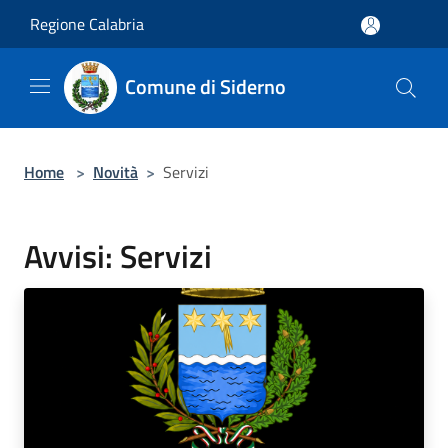
Salta al contenuto principale
Regione Calabria
Comune di Siderno
Home
>
Novità
>
Servizi
Avvisi: Servizi