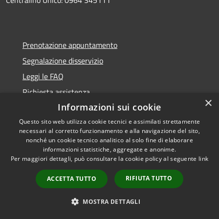
Prenotazione appuntamento
Segnalazione disservizio
Leggi le FAQ
Richiesta assistenza
×
Informazioni sui cookie
Questo sito web utilizza cookie tecnici e assimilati strettamente
necessari al corretto funzionamento e alla navigazione del sito,
Amministrazione trasparente
nonché un cookie tecnico analitico al solo fine di elaborare
informazioni statistiche, aggregate e anonime.
Albo Pretorio
Per maggiori dettagli, può consultare la cookie policy al seguente
link
Informativa privacy
RIFIUTA TUTTO
ACCETTA TUTTO
Note legali
Dichiarazione di accessibilità
MOSTRA DETTAGLI