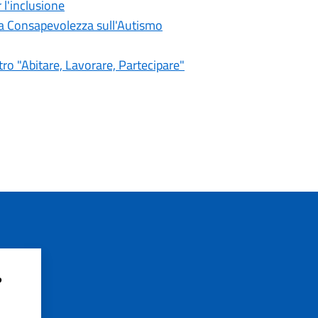
l'inclusione
lla Consapevolezza sull'Autismo
tro "Abitare, Lavorare, Partecipare"
?