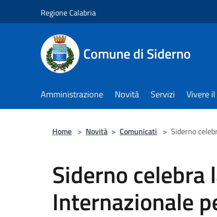
Salta al contenuto principale
Regione Calabria
Comune di Siderno
Amministrazione
Novità
Servizi
Vivere 
Home
>
Novità
>
Comunicati
>
Siderno celebr
Siderno celebra 
Internazionale p