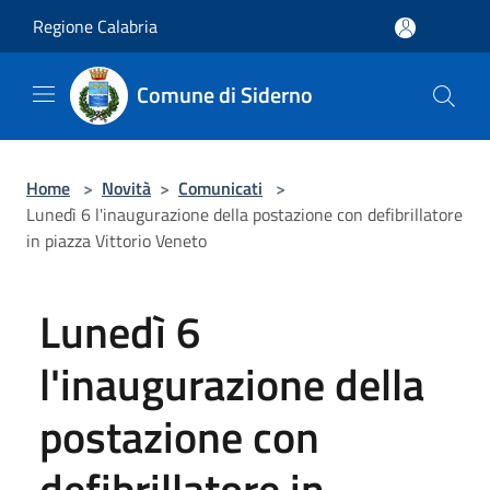
Salta al contenuto principale
Regione Calabria
Comune di Siderno
Home
>
Novità
>
Comunicati
>
Lunedì 6 l'inaugurazione della postazione con defibrillatore
in piazza Vittorio Veneto
Lunedì 6
l'inaugurazione della
postazione con
defibrillatore in