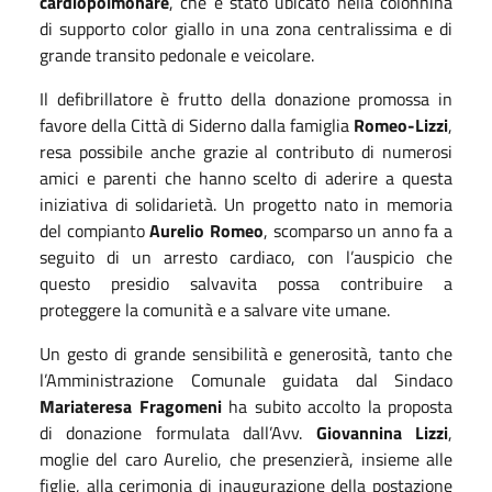
cardiopolmonare
, che è stato ubicato nella colonnina
di supporto color giallo in una zona centralissima e di
grande transito pedonale e veicolare.
Il defibrillatore è frutto della donazione promossa in
favore della Città di Siderno dalla famiglia
Romeo-Lizzi
,
resa possibile anche grazie al contributo di numerosi
amici e parenti che hanno scelto di aderire a questa
iniziativa di solidarietà. Un progetto nato in memoria
del compianto
Aurelio Romeo
, scomparso un anno fa a
seguito di un arresto cardiaco, con l’auspicio che
questo presidio salvavita possa contribuire a
proteggere la comunità e a salvare vite umane.
Un gesto di grande sensibilità e generosità, tanto che
l’Amministrazione Comunale guidata dal Sindaco
Mariateresa Fragomeni
ha subito accolto la proposta
di donazione formulata dall’Avv.
Giovannina Lizzi
,
moglie del caro Aurelio, che presenzierà, insieme alle
figlie, alla cerimonia di inaugurazione della postazione