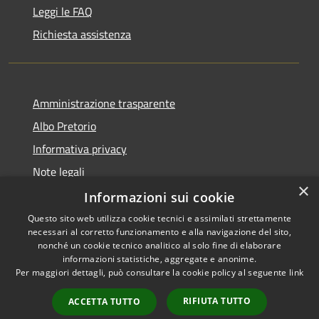
Leggi le FAQ
Richiesta assistenza
Amministrazione trasparente
Albo Pretorio
Informativa privacy
Note legali
×
Dichiarazione di accessibilità
Informazioni sui cookie
Questo sito web utilizza cookie tecnici e assimilati strettamente
necessari al corretto funzionamento e alla navigazione del sito,
nonché un cookie tecnico analitico al solo fine di elaborare
informazioni statistiche, aggregate e anonime.
RSS
Copyright © 2026 • Comune di
Per maggiori dettagli, può consultare la cookie policy al seguente
link
Accessibilità
Siderno • Powered by
Privacy
Municipium
Accesso
•
RIFIUTA TUTTO
ACCETTA TUTTO
Cookie
redazione