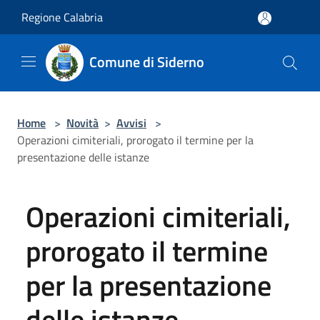
Salta al contenuto principale
Regione Calabria
Comune di Siderno
Home
>
Novità
>
Avvisi
>
Operazioni cimiteriali, prorogato il termine per la
presentazione delle istanze
Operazioni cimiteriali,
prorogato il termine
per la presentazione
delle istanze