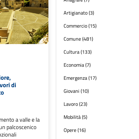
Artigianato (3)
Commercio (15)
Comune (481)
Cultura (133)
Economia (7)
iore,
Emergenza (17)
vori di
Giovani (10)
to
Lavoro (23)
Mobilità (5)
mento a valle e la
 un palcoscenico
Opere (16)
nzionali