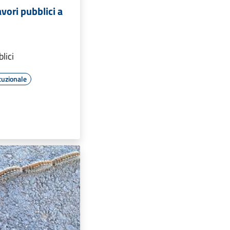
vori pubblici a
lici
tuzionale