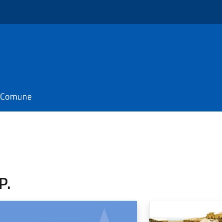
il Comune
P.