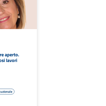
re aperto.
si lavori
tuzionale