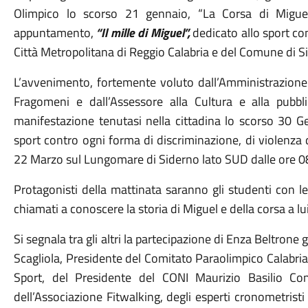
Olimpico lo scorso 21 gennaio, “La Corsa di Miguel
appuntamento,
“Il mille di Miguel”,
dedicato allo sport con 
Città Metropolitana di Reggio Calabria e del Comune di S
L’avvenimento, fortemente voluto dall’Amministrazion
Fragomeni e dall’Assessore alla Cultura e alla pubbl
manifestazione tenutasi nella cittadina lo scorso 30 Gen
sport contro ogni forma di discriminazione, di violenza d
22 Marzo sul Lungomare di Siderno lato SUD dalle ore 08
Protagonisti della mattinata saranno gli studenti con l
chiamati a conoscere la storia di Miguel e della corsa a lu
Si segnala tra gli altri la partecipazione di Enza Beltrone
Scagliola, Presidente del Comitato Paraolimpico Calabria,
Sport, del Presidente del CONI Maurizio Basilio Co
dell’Associazione Fitwalking, degli esperti cronometrist