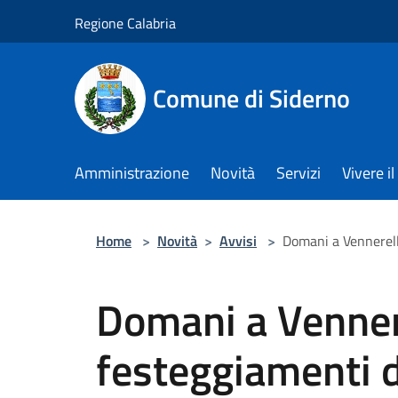
Salta al contenuto principale
Regione Calabria
Comune di Siderno
Amministrazione
Novità
Servizi
Vivere 
Home
>
Novità
>
Avvisi
>
Domani a Vennerell
Domani a Vennere
festeggiamenti d