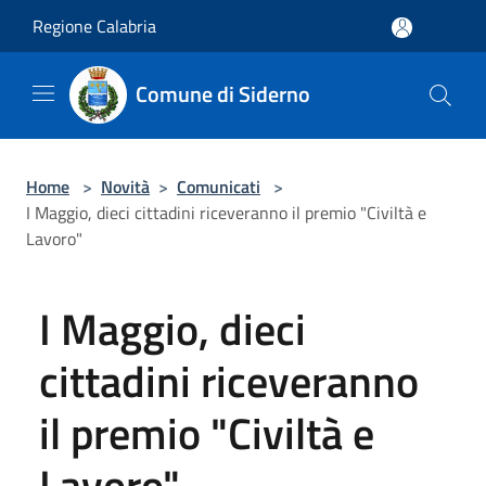
Salta al contenuto principale
Regione Calabria
Comune di Siderno
Home
>
Novità
>
Comunicati
>
I Maggio, dieci cittadini riceveranno il premio "Civiltà e
Lavoro"
I Maggio, dieci
cittadini riceveranno
il premio "Civiltà e
Lavoro"