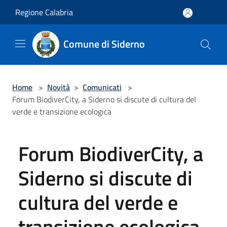
Salta al contenuto principale
Regione Calabria
Comune di Siderno
Home
>
Novità
>
Comunicati
>
Forum BiodiverCity, a Siderno si discute di cultura del
verde e transizione ecologica
Forum BiodiverCity, a
Siderno si discute di
cultura del verde e
transizione ecologica