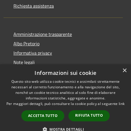
Richiesta assistenza
Amministrazione trasparente
Albo Pretorio
Informativa privacy
Note legali
×
Dichiarazione di accessibilità
Informazioni sui cookie
Questo sito web utilizza cookie tecnici e assimilati strettamente
necessari al corretto funzionamento e alla navigazione del sito,
nonché un cookie tecnico analitico al solo fine di elaborare
informazioni statistiche, aggregate e anonime.
RSS
Copyright © 2026 • Comune di
Per maggiori dettagli, può consultare la cookie policy al seguente
link
Accessibilità
Siderno • Powered by
Privacy
Municipium
Accesso
•
RIFIUTA TUTTO
ACCETTA TUTTO
Cookie
redazione
Mappa del sito
MOSTRA DETTAGLI