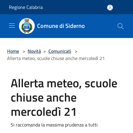
Salta al contenuto principale
Regione Calabria
Comune di Siderno
Home
>
Novità
>
Comunicati
>
Allerta meteo, scuole chiuse anche mercoledì 21
Allerta meteo, scuole
chiuse anche
mercoledì 21
Si raccomanda la massima prudenza a tutti