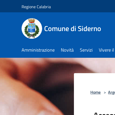
Salta al contenuto principale
Regione Calabria
Comune di Siderno
Amministrazione
Novità
Servizi
Vivere 
Home
>
Arg