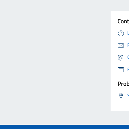
Cont
Prob