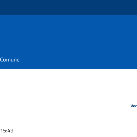
il Comune
Ved
 15:49