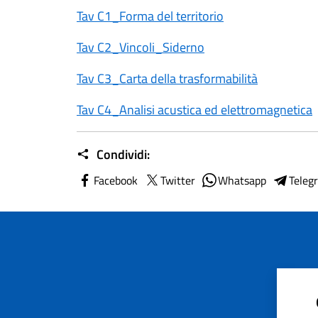
Tav C1_Forma del territorio
Tav C2_Vincoli_Siderno
Tav C3_Carta della trasformabilità
Tav C4_Analisi acustica ed elettromagnetica
Condividi:
Facebook
Twitter
Whatsapp
Teleg