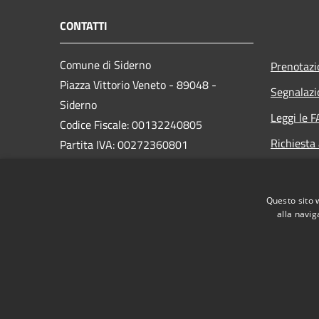
CONTATTI
Comune di Siderno
Prenotaz
Piazza Vittorio Veneto - 89048 -
Segnalazi
Siderno
Leggi le 
Codice Fiscale: 00132240805
Richiesta
Partita IVA: 00272360801
PEC:
comune.siderno@asmepec.it
Questo sito 
Centralino Unico: 0964 345111
alla navig
RSS
Accessibilità
Privacy
Cookie
Mappa de