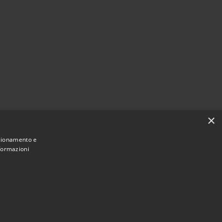
×
nzionamento e
nformazioni
Municipium
Accesso redazione
i Siderno • Powered by
•