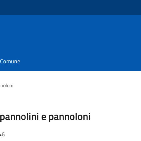
il Comune
nnoloni
 pannolini e pannoloni
46