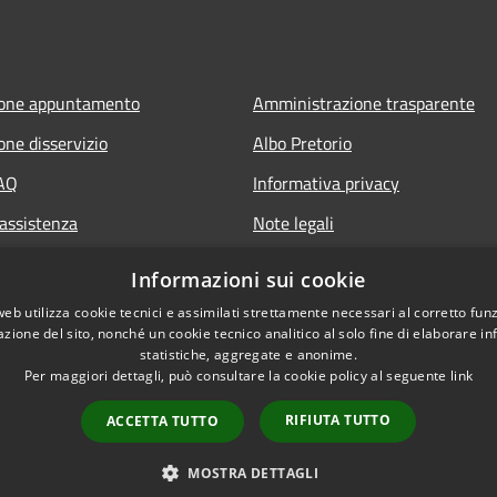
ione appuntamento
Amministrazione trasparente
one disservizio
Albo Pretorio
FAQ
Informativa privacy
 assistenza
Note legali
Dichiarazione di accessibilità
Informazioni sui cookie
web utilizza cookie tecnici e assimilati strettamente necessari al corretto fu
azione del sito, nonché un cookie tecnico analitico al solo fine di elaborare i
statistiche, aggregate e anonime.
Per maggiori dettagli, può consultare la cookie policy al seguente
link
RIFIUTA TUTTO
ACCETTA TUTTO
l sito
Copyright © 2026 • Comune d
MOSTRA DETTAGLI