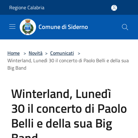
Salta al contenuto principale
Regione Calabria
Comune di Siderno
Home
>
Novità
>
Comunicati
>
Winterland, Lunedì 30 il concerto di Paolo Belli e della sua
Big Band
Winterland, Lunedì
30 il concerto di Paolo
Belli e della sua Big
Band