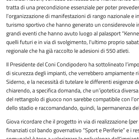
tratta di una precondizione essenziale per poter prevedere
l’organizzazione di manifestazioni di rango nazionale e int
turismo sportivo che hanno generato un considerevole ind
grandi eventi che hanno avuto luogo al palasport “Kenne
quelli futuri e in via di svolgimento, l'ultimo proprio sa
regionale che ha già raccolto le adesioni di 550 atleti.
Il Presidente del Coni Condipodero ha sottolineato l’imp
di sicurezza degli impianti, che verrebbero ampiamente ri
Siderno, e la necessità di tutelare le differenti esigenze 
chiarendo, a specifica domanda, che un’ipotetica diversa c
del rettangolo di giuoco non sarebbe compatibile con l’
dello stadio e raccomandando, quindi, la permanenza del 
Giova ricordare che il progetto in via di realizzazione (p
finanziati col bando governativo “Sport e Periferie” e i 
comunale) è teso a valorizzare la polivalenza dell’impianto