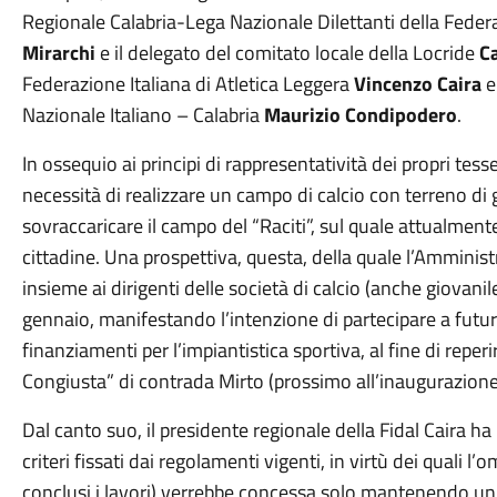
Regionale Calabria-Lega Nazionale Dilettanti della Feder
Mirarchi
e il delegato del comitato locale della Locride
C
Federazione Italiana di Atletica Leggera
Vincenzo Caira
e
Nazionale Italiano – Calabria
Maurizio Condipodero
.
In ossequio ai principi di rappresentatività dei propri tesse
necessità di realizzare un campo di calcio con terreno di 
sovraccaricare il campo del “Raciti”, sul quale attualmen
cittadine. Una prospettiva, questa, della quale l’Ammini
insieme ai dirigenti delle società di calcio (anche giovani
gennaio, manifestando l’intenzione di partecipare a futuri
finanziamenti per l’impiantistica sportiva, al fine di reperi
Congiusta” di contrada Mirto (prossimo all’inaugurazione)
Dal canto suo, il presidente regionale della Fidal Caira ha 
criteri fissati dai regolamenti vigenti, in virtù dei quali 
conclusi i lavori) verrebbe concessa solo mantenendo un r