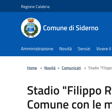
Salta al contenuto principale
Regione Calabria
Comune di Siderno
Amministrazione
Novità
Servizi
Vivere 
Home
>
Novità
>
Comunicati
>
Stadio "Filipp
Stadio "Filippo Ra
Comune con le m