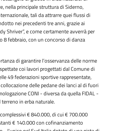
, nella principale struttura di Siderno,
ernazionale, tali da attrarre quei flussi di
otto nei precedenti tre anni, grazie ai
dy Shriver”, e come certamente avverrà per
bato 8 febbraio, con un concorso di danza
ortanza di garantire l’osservanza delle norme
spettate coi lavori progettati dal Comune di
delle 49 federazioni sportive rappresentate,
ollocazione delle pedane dei lanci al di fuori
omologazione CONI - diversa da quella FIDAL -
terreno in erba naturale.
er complessivi € 840.000, di cui € 700.000
restanti € 140.000 con cofinanziamento
 - l’unico nel Sud Italia dotato di una pista di