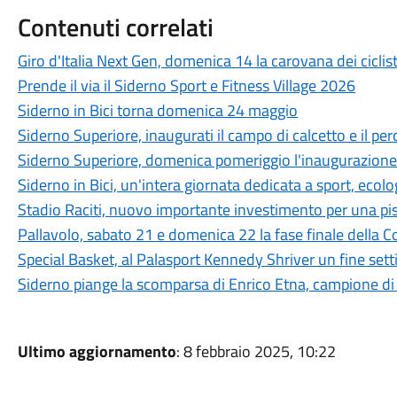
Contenuti correlati
Giro d'Italia Next Gen, domenica 14 la carovana dei ciclis
Prende il via il Siderno Sport e Fitness Village 2026
Siderno in Bici torna domenica 24 maggio
Siderno Superiore, inaugurati il campo di calcetto e il per
Siderno Superiore, domenica pomeriggio l'inaugurazione 
Siderno in Bici, un'intera giornata dedicata a sport, ecolo
Stadio Raciti, nuovo importante investimento per una pist
Pallavolo, sabato 21 e domenica 22 la fase finale della C
Special Basket, al Palasport Kennedy Shriver un fine setti
Siderno piange la scomparsa di Enrico Etna, campione d
Ultimo aggiornamento
: 8 febbraio 2025, 10:22