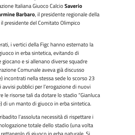
azione Italiana Giuoco Calcio
Saverio
armine Barbaro
, il presidente regionale della
 il presidente del Comitato Olimpico
rati, i vertici della Figc hanno esternato la
giuoco in erba sintetica, evitando di
te giocano e si allenano diverse squadre
strazione Comunale aveva già discusso
le) incontrati nella stessa sede lo scorso 23
 avvisi pubblici per l’erogazione di nuovi
re le risorse tali da dotare lo stadio “Gianluca
 di un manto di giuoco in erba sintetica.
ribadito l’assoluta necessità di rispettare i
l’omologazione totale dello stadio (una volta
ettangolo di giuoco in erba naturale. Si