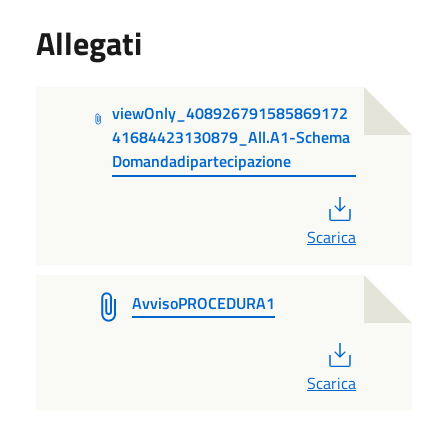
Allegati
viewOnly_408926791585869172
41684423130879_All.A1-Schema
Domandadipartecipazione
PDF
Scarica
AvvisoPROCEDURA1
PDF
Scarica