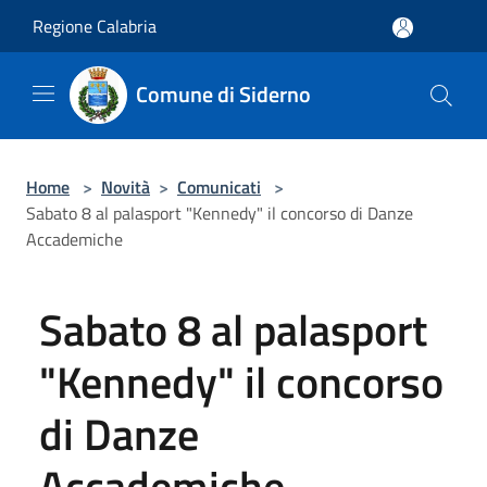
Salta al contenuto principale
Regione Calabria
Comune di Siderno
Home
>
Novità
>
Comunicati
>
Sabato 8 al palasport "Kennedy" il concorso di Danze
Accademiche
Sabato 8 al palasport
"Kennedy" il concorso
di Danze
Accademiche