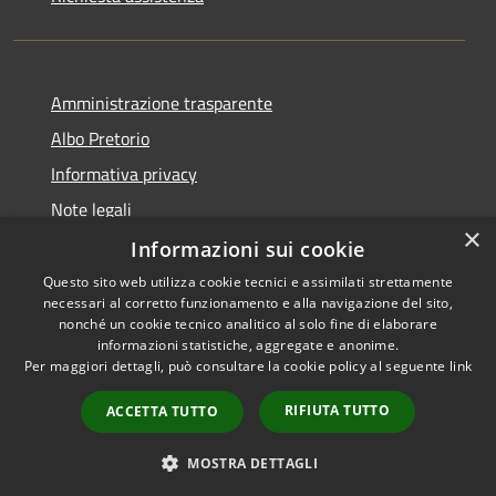
Amministrazione trasparente
Albo Pretorio
Informativa privacy
Note legali
×
Dichiarazione di accessibilità
Informazioni sui cookie
Questo sito web utilizza cookie tecnici e assimilati strettamente
necessari al corretto funzionamento e alla navigazione del sito,
nonché un cookie tecnico analitico al solo fine di elaborare
informazioni statistiche, aggregate e anonime.
RSS
Copyright © 2026 • Comune di
Per maggiori dettagli, può consultare la cookie policy al seguente
link
Accessibilità
Siderno • Powered by
Privacy
Municipium
Accesso
•
RIFIUTA TUTTO
ACCETTA TUTTO
Cookie
redazione
Mappa del sito
MOSTRA DETTAGLI