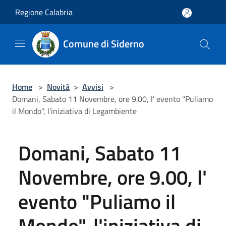
Salta al contenuto principale
Regione Calabria
Comune di Siderno
Home
>
Novità
>
Avvisi
>
Domani, Sabato 11 Novembre, ore 9.00, l' evento "Puliamo
il Mondo", l'iniziativa di Legambiente
Domani, Sabato 11
Novembre, ore 9.00, l'
evento "Puliamo il
Mondo", l'iniziativa di