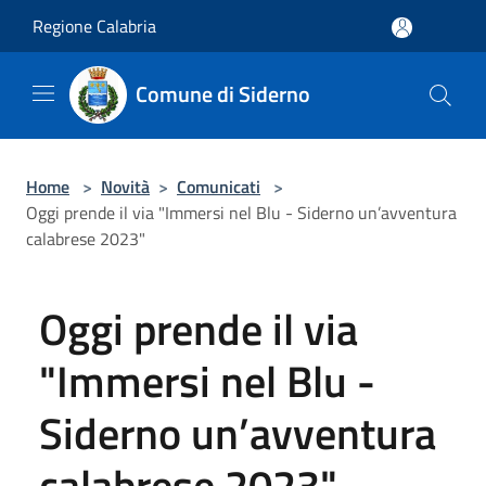
Salta al contenuto principale
Regione Calabria
Comune di Siderno
Home
>
Novità
>
Comunicati
>
Oggi prende il via "Immersi nel Blu - Siderno un’avventura
calabrese 2023"
Oggi prende il via
"Immersi nel Blu -
Siderno un’avventura
calabrese 2023"