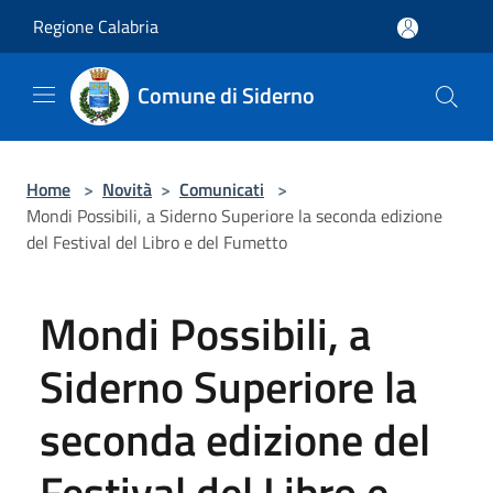
Salta al contenuto principale
Regione Calabria
Comune di Siderno
Home
>
Novità
>
Comunicati
>
Mondi Possibili, a Siderno Superiore la seconda edizione
del Festival del Libro e del Fumetto
Mondi Possibili, a
Siderno Superiore la
seconda edizione del
Festival del Libro e