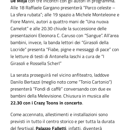
De Mojà
con tre incontri con gli autori in programma.
Alle 18 Raffaele Gargano presenterà “Parco celeste –
La sfera rubata”; alle 19 spazio a Michele Monteleone e
Fiore Manni, autori a quattro mani de “Una nuova
Camelot” e alle 20.30 chiude la successione delle
presentazioni Eleonora C. Caruso con “Sangue”. All’area
bambini, invece, la banda lettori dei “Girasoli della
Locride” presenta “Fiabe, pigne e messaggi di pace” con
le letture di testi di Antonella Iaschi a cura de “I
Girasoli e Rossella Scherl”
La serata proseguirà nel vicino anfiteatro, laddove
Danilo Bertazzi (meglio noto come “Tonio Cartonio”)
presenterà “Fondi di caffè” conversando con due ex
bambini della Melevisione. Chiusura in musica alle
22.30 con i Crazy Toons in concerto
.
Come accennato, allestimenti e installazioni sono
previsti in tutto il centro storico e per tutta la durata
del fesrtival.
Palazzo Falletti
, infatti, diventerà