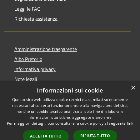
Leggi le FAQ
Richiesta assistenza
Amministrazione trasparente
Albo Pretorio
Informativa privacy
Note legali
×
Dichiarazione di accessibilità
Informazioni sui cookie
Questo sito web utilizza cookie tecnici e assimilati strettamente
necessari al corretto funzionamento e alla navigazione del sito,
nonché un cookie tecnico analitico al solo fine di elaborare
informazioni statistiche, aggregate e anonime.
RSS
Copyright © 2026 • Comune di
Per maggiori dettagli, può consultare la cookie policy al seguente
link
Accessibilità
Siderno • Powered by
Privacy
Municipium
Accesso
•
RIFIUTA TUTTO
ACCETTA TUTTO