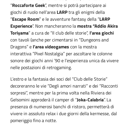
“
Roccaforte Geek
”, mentre si potrà partecipare ai
giochi di ruolo nell’area
LARP
tra gli enigmi della
“
Escape Room
” e le avventure fantasy della “
LARP
Experience
”. Non mancheranno la
mostra “Addio Akira
Toriyama
” a cura de “Il club delle storie”,
l’area giochi
con tavoli (anche per cimentarsi in “Dungeons and
Dragons” e
l’area videogames
con la mostra
interattiva “Pixel Nostalgia” per ascoltare le colonne
sonore dei giochi anni ’90 e l’esperienza unica da vivere
nelle postazioni di retrogaming.
L’estro e la fantasia dei soci del “Club delle Storie”
decoreranno le vie “Degli amori narrati” e dei “Racconti
sorpresi”, mentre per la prima volta nella Riviera dei
Gelsomini approderà il camper di “
Joka-Calabria
”. La
presenza di numerosi banchi di ristoro, permetterà di
vivere in assoluto relax i due giorni della kermesse, dal
pomeriggio fino a notte.