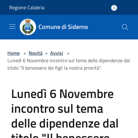
Salta al contenuto principale
Regione Calabria
Comune di Siderno
Home
>
Novità
>
Avvisi
>
Lunedì 6 Novembre incontro sul tema delle dipendenze dal
titolo "Il benessere dei figli la nostra priorità".
Lunedì 6 Novembre
incontro sul tema
delle dipendenze dal
titolo "Il benessere