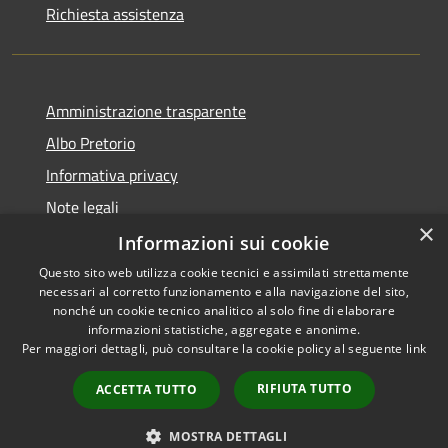
Richiesta assistenza
Amministrazione trasparente
Albo Pretorio
Informativa privacy
Note legali
×
Dichiarazione di accessibilità
Informazioni sui cookie
Questo sito web utilizza cookie tecnici e assimilati strettamente
necessari al corretto funzionamento e alla navigazione del sito,
nonché un cookie tecnico analitico al solo fine di elaborare
informazioni statistiche, aggregate e anonime.
RSS
Copyright © 2026 • Comune di
Per maggiori dettagli, può consultare la cookie policy al seguente
link
Accessibilità
Siderno • Powered by
Privacy
Municipium
Accesso
•
RIFIUTA TUTTO
ACCETTA TUTTO
Cookie
redazione
Mappa del sito
MOSTRA DETTAGLI