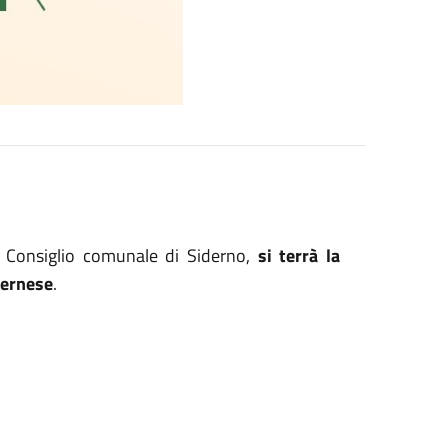
l Consiglio comunale di Siderno,
si terrà la
dernese
.