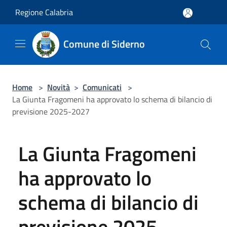
Salta al contenuto principale
Regione Calabria
Comune di Siderno
Home
>
Novità
>
Comunicati
>
La Giunta Fragomeni ha approvato lo schema di bilancio di
previsione 2025-2027
La Giunta Fragomeni
ha approvato lo
schema di bilancio di
previsione 2025-