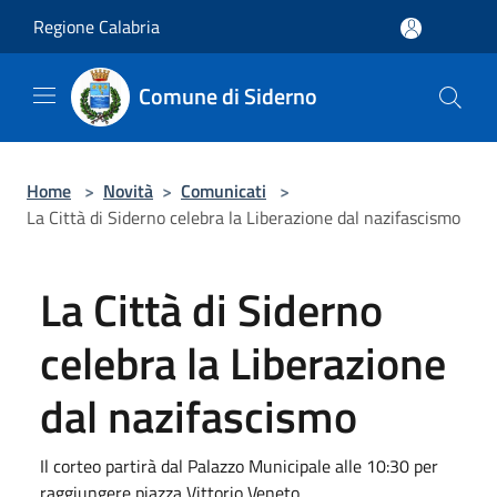
Salta al contenuto principale
Regione Calabria
Comune di Siderno
Home
>
Novità
>
Comunicati
>
La Città di Siderno celebra la Liberazione dal nazifascismo
La Città di Siderno
celebra la Liberazione
dal nazifascismo
Il corteo partirà dal Palazzo Municipale alle 10:30 per
raggiungere piazza Vittorio Veneto