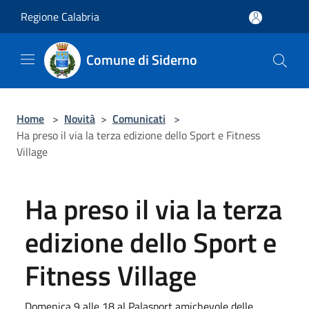
Salta al contenuto principale
Regione Calabria
Comune di Siderno
Home
>
Novità
>
Comunicati
>
Ha preso il via la terza edizione dello Sport e Fitness
Village
Ha preso il via la terza
edizione dello Sport e
Fitness Village
Domenica 9 alle 18 al Palasport amichevole delle