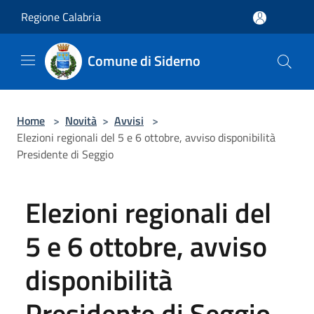
Salta al contenuto principale
Regione Calabria
Comune di Siderno
Home
>
Novità
>
Avvisi
>
Elezioni regionali del 5 e 6 ottobre, avviso disponibilità
Presidente di Seggio
Elezioni regionali del
5 e 6 ottobre, avviso
disponibilità
Presidente di Seggio