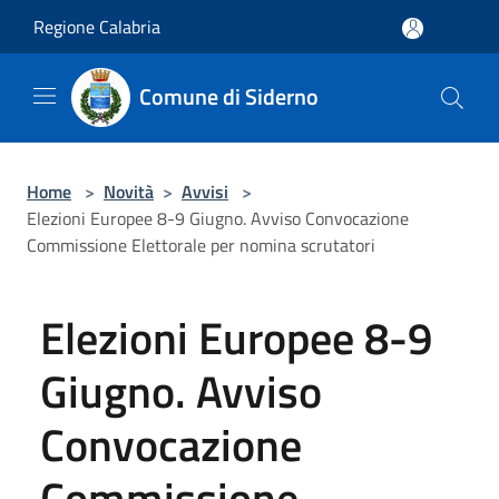
Salta al contenuto principale
Regione Calabria
Comune di Siderno
Home
>
Novità
>
Avvisi
>
Elezioni Europee 8-9 Giugno. Avviso Convocazione
Commissione Elettorale per nomina scrutatori
Elezioni Europee 8-9
Giugno. Avviso
Convocazione
Commissione