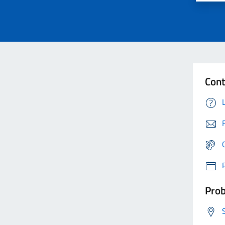
Cont
Prob