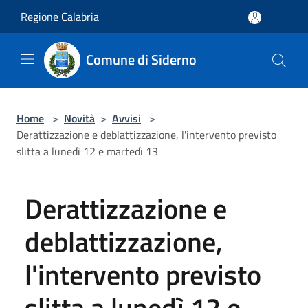
Salta al contenuto principale
Regione Calabria
Comune di Siderno
Home
>
Novità
>
Avvisi
>
Derattizzazione e deblattizzazione, l'intervento previsto
slitta a lunedì 12 e martedì 13
Derattizzazione e
deblattizzazione,
l'intervento previsto
slitta a lunedì 12 e