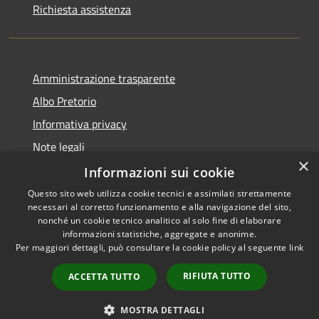
Richiesta assistenza
Amministrazione trasparente
Albo Pretorio
Informativa privacy
Note legali
×
Dichiarazione di accessibilità
Informazioni sui cookie
Questo sito web utilizza cookie tecnici e assimilati strettamente
necessari al corretto funzionamento e alla navigazione del sito,
nonché un cookie tecnico analitico al solo fine di elaborare
informazioni statistiche, aggregate e anonime.
RSS
Copyright © 2026 • Comune di
Per maggiori dettagli, può consultare la cookie policy al seguente
link
Accessibilità
Siderno • Powered by
Privacy
Municipium
Accesso
•
RIFIUTA TUTTO
ACCETTA TUTTO
Cookie
redazione
Mappa del sito
MOSTRA DETTAGLI