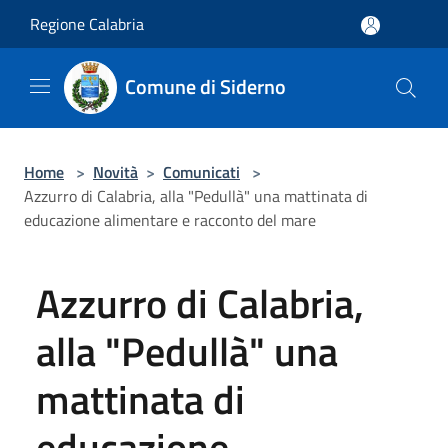
Salta al contenuto principale
Regione Calabria
Comune di Siderno
Home
>
Novità
>
Comunicati
>
Azzurro di Calabria, alla "Pedullà" una mattinata di
educazione alimentare e racconto del mare
Azzurro di Calabria,
alla "Pedullà" una
mattinata di
educazione