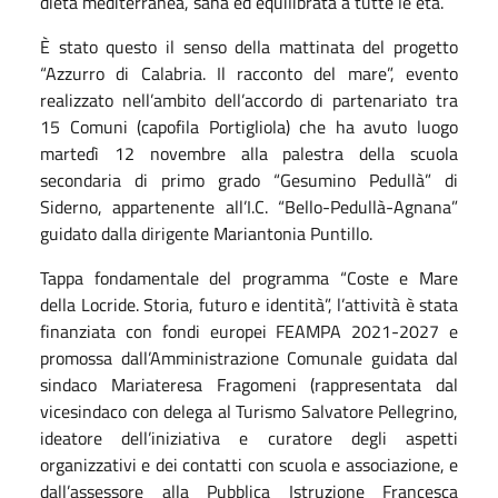
dieta mediterranea, sana ed equilibrata a tutte le età.
È stato questo il senso della mattinata del progetto
“Azzurro di Calabria. Il racconto del mare”, evento
realizzato nell’ambito dell’accordo di partenariato tra
15 Comuni (capofila Portigliola) che ha avuto luogo
martedì 12 novembre alla palestra della scuola
secondaria di primo grado “Gesumino Pedullà” di
Siderno, appartenente all’I.C. “Bello-Pedullà-Agnana”
guidato dalla dirigente Mariantonia Puntillo.
Tappa fondamentale del programma “Coste e Mare
della Locride. Storia, futuro e identità”, l’attività è stata
finanziata con fondi europei FEAMPA 2021-2027 e
promossa dall’Amministrazione Comunale guidata dal
sindaco Mariateresa Fragomeni (rappresentata dal
vicesindaco con delega al Turismo Salvatore Pellegrino,
ideatore dell’iniziativa e curatore degli aspetti
organizzativi e dei contatti con scuola e associazione, e
dall’assessore alla Pubblica Istruzione Francesca