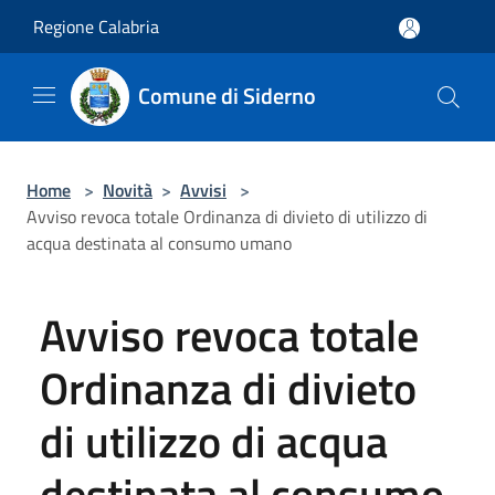
Salta al contenuto principale
Regione Calabria
Comune di Siderno
Home
>
Novità
>
Avvisi
>
Avviso revoca totale Ordinanza di divieto di utilizzo di
acqua destinata al consumo umano
Avviso revoca totale
Ordinanza di divieto
di utilizzo di acqua
destinata al consumo