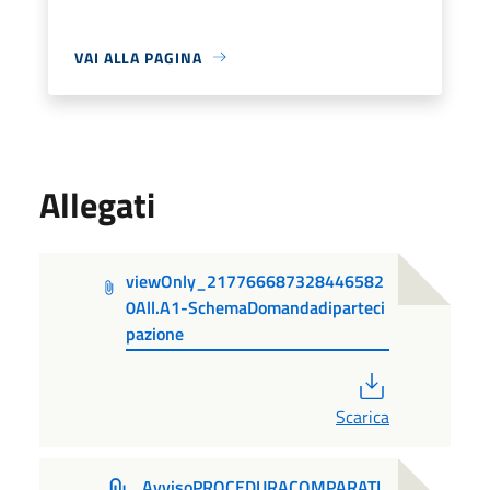
VAI ALLA PAGINA
Allegati
viewOnly_217766687328446582
0All.A1-SchemaDomandadiparteci
pazione
PDF
Scarica
AvvisoPROCEDURACOMPARATI