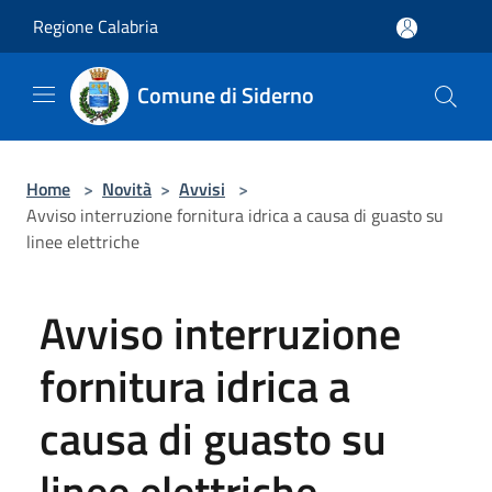
Salta al contenuto principale
Regione Calabria
Comune di Siderno
Home
>
Novità
>
Avvisi
>
Avviso interruzione fornitura idrica a causa di guasto su
linee elettriche
Avviso interruzione
fornitura idrica a
causa di guasto su
linee elettriche