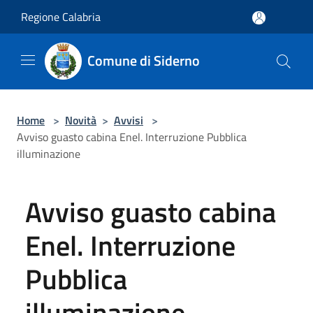
Salta al contenuto principale
Regione Calabria
Comune di Siderno
Home
>
Novità
>
Avvisi
>
Avviso guasto cabina Enel. Interruzione Pubblica
illuminazione
Avviso guasto cabina
Enel. Interruzione
Pubblica
illuminazione