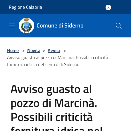
Salta al contenuto principale
Regione Calabria
Comune di Siderno
Home
>
Novità
>
Avvisi
>
Avviso guasto al pozzo di Marcinà. Possibili criticità
fornitura idrica nel centro di Siderno
Avviso guasto al
pozzo di Marcinà.
Possibili criticità
fornitura idrica nel