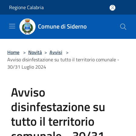
Salta al contenuto principale
Regione Calabria
Comune di Siderno
Home
>
Novità
>
Avvisi
>
Avviso disinfestazione su tutto il territorio comunale -
30/31 Luglio 2024
Avviso
disinfestazione su
tutto il territorio
comunale - 30/31